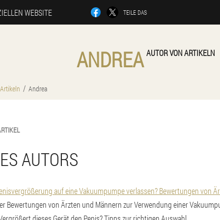
ZIELLEN WEBSITE
TEILE DAS
ANDREA
AUTOR VON ARTIKELN
Artikeln
Andrea
ARTIKEL
DES AUTORS
r Penisvergrößerung auf eine Vakuumpumpe verlassen? Bewertungen von Ä
cher Bewertungen von Ärzten und Männern zur Verwendung einer Vakuump
ergrößert dieses Gerät den Penis? Tipps zur richtigen Auswahl.