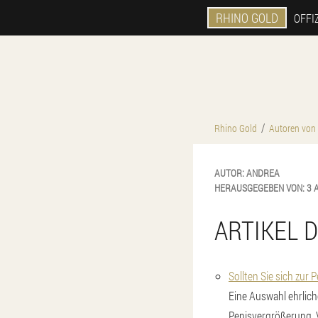
RHINO GOLD
OFFI
Rhino Gold
Autoren von 
AUTOR:
ANDREA
HERAUSGEGEBEN VON:
3 
ARTIKEL 
Sollten Sie sich zu
Eine Auswahl ehrli
Penisvergrößerung. V