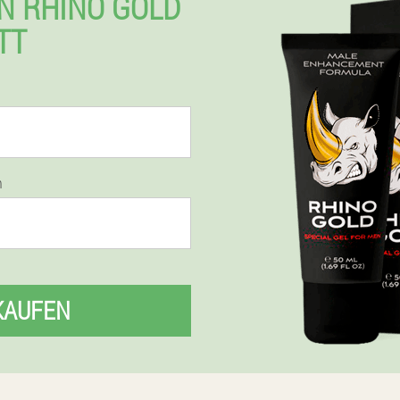
N RHINO GOLD
TT
n
KAUFEN