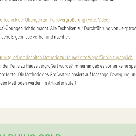
 die Technik der Übungen zur Penisvergrößerung (Foto, Video)
ka)-Übungen richtig macht. Alle Techniken zur Durchführung von Jelq: tro
fische Ergebnisse vorher und nachher.
in Mitglied mit der alten Methode zu Hause? Alte Wege für alle zugänglich
er der Penis zu Hause vergrößert wurde? Immerhin gab es vorher keine spez
dere Mittel. Die Methode des Großvaters basiert auf Massage, Bewegung u
iesen Methoden werden im Artikel erläutert.