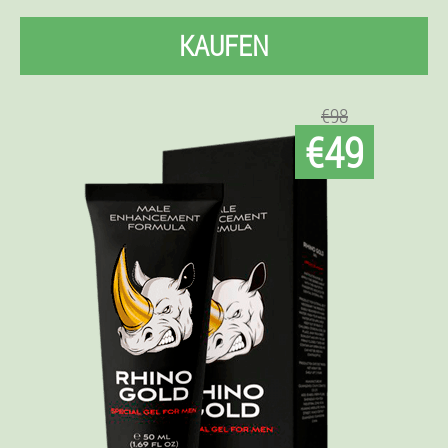
KAUFEN
€98
€49