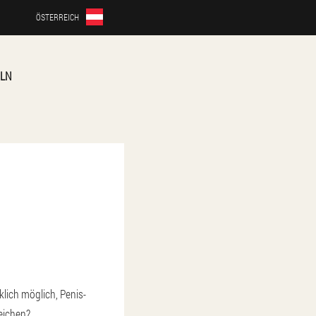
ÖSTERREICH
ELN
lich möglich, Penis-
eichen?