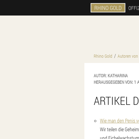
RHINO GOLD
OFFI
Rhino Gold
Autoren von 
AUTOR:
KATHARINA
HERAUSGEGEBEN VON:
1 
ARTIKEL 
Wie man den Penis v
Wir teilen die Gehei
und Eichelwachstum 