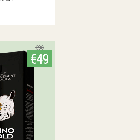
€98
€49