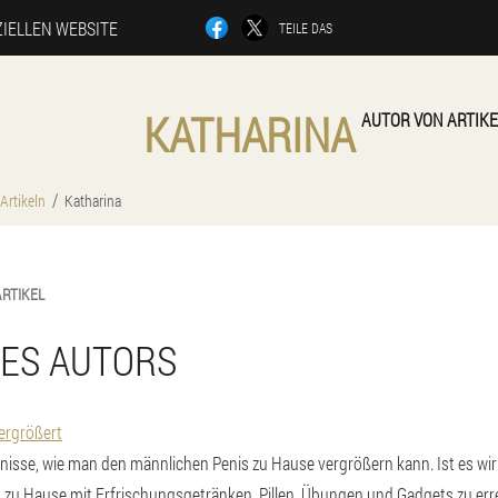
ZIELLEN WEBSITE
TEILE DAS
KATHARINA
AUTOR VON ARTIK
Artikeln
Katharina
ARTIKEL
DES AUTORS
ergrößert
mnisse, wie man den männlichen Penis zu Hause vergrößern kann. Ist es wirk
zu Hause mit Erfrischungsgetränken, Pillen, Übungen und Gadgets zu err